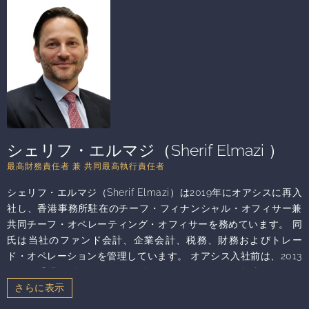
PopulairesのNatexis Arbitrageで転換社債裁定取引の共同責任者
受賞者でもあります。メイヤー氏は、金融市場、規制コンプライ
を務めていました。その以前には、2000 年 8 月～2001 年 8 月
アンス、倫理、ヘッジファンド運用および管理、内部調査、金融
までパリのBNP Paribas Arbitrageで転換社債のトレーダーでし
サービスに関する法務上の問題とトレンド、社内の法務・コンプ
た。パリ第9大学ドーフィーヌ校から国際金融・経済学の修士
ライアンス部門の管理、株主アクティビズム、ガバナンス、ESG
号、銀行金融保険専攻の経済学修士号、および応用経済学専攻の
関連トピック（企業の多様性と包摂性を含む）に関するテーマに
経済学士号を取得しています。同氏は香港の上場企業における取
ついて、頻繁に講演を実施しています。
締役のジェンダーダイバーシティ推進を目的とした、Board
Diversity Hong Kong Investors’ Initiativeの創設者の1人です。ま
た、30% Club 香港支部の運営委員、30% Club 香港インベスタ
ーグループ議長、30% Club 日本支部インベスターグループのメ
シェリフ・エルマジ（Sherif Elmazi ）
ンバーも務めています。PRIのヘッジファンド諮問委員会、そし
最高財務責任者 兼 共同最高執行責任者
てWomen in Finance Awards Asiaのアドバイザリーボードのメ
ンバーでもあります。リスク管理、取締役会のダイバーシティ、
シェリフ・エルマジ（Sherif Elmazi）は2019年にオアシスに再入
ESGをテーマに定期的に講演を行っています。
社し、香港事務所駐在のチーフ・フィナンシャル・オフィサー兼
共同チーフ・オペレーティング・オフィサーを務めています。 同
氏は当社のファンド会計、企業会計、税務、財務およびトレー
ド・オペレーションを管理しています。 オアシス入社前は、2013
年から香港のNine Masts Capitalのオペレーション担当ディレク
ターを務めていました。 またニューヨークのPulse Capital
Partnersで、オペレーションおよびファンド事務管理の責任者を3