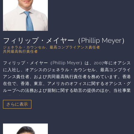
した。1993年にイェシーバー大学で政治学の学士号を取得してい
ます。カレン・リョン基金および香港の Carmel School の理
事、香港の Ohel Leah Synagogue Management Committee の
副会長、2022年にヘブライ大学で開設された Aumann Fischer
Center for Law、Economics、Public Policy の共同創設者でも
あります。
フィリップ・メイヤー（Phillip Meyer）
ジェネラル・カウンセル、最高コンプライアンス責任者
共同最高執行責任者
フィリップ・メイヤー（Phillip Meyer）は、2007年にオアシス
に入社し、オアシスのジェネラル・カウンセル、最高コンプライ
アンス責任者、および共同最高執行責任者を務めています。香港
在住で、香港、東京、アメリカのオフィスに関するオアシス・グ
ループへの法務および規制に関する助言の提供のほか、当社事業
の運用以外のすべての側面（インフラ、ITおよびデータ・セキュ
リティ、事業開発及びファンド販売、資金配分、人事を含む）の
監督に責任を負い、当社の財務及び取引オペレーション・チーム
を共同指揮しています。テキサス大学オースチン校から英語学の
学士号を取得し、優秀な成績で同大学を卒業した後、コーネル法
科大学院で法学博士号を取得し、同大学院ではコーネル・インタ