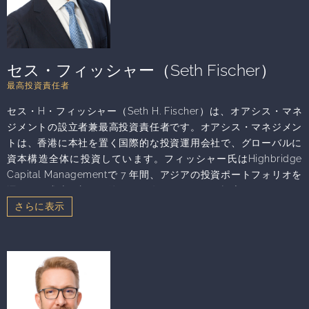
セス・フィッシャー（Seth Fischer）
最高投資責任者
セス・H・フィッシャー（Seth H. Fischer）は、オアシス・マネ
ジメントの設立者兼最高投資責任者です。オアシス・マネジメン
トは、香港に本社を置く国際的な投資運用会社で、グローバルに
資本構造全体に投資しています。フィッシャー氏はHighbridge
Capital Managementで 7 年間、アジアの投資ポートフォリオを
運用して成功を収めた後、2002年にオアシスを設立しました。ア
ジア全体におけるコーポレート・ガバナンス改革を提唱し、経済
および投資のパネリストとして頻繁に講演を行っています。オア
シスは日本、韓国、香港のスチュワードシップ・コードの署名者
であり、日本の会社役員育成機構の継続的な資金供与者であるほ
か、日本コーポレート・ガバナンス・ネットワークおよびアジア
コーポレート・ガバナンス協会のメンバーでもあります。
Highbridgeに入社する以前は、イスラエル国防軍に所属していま