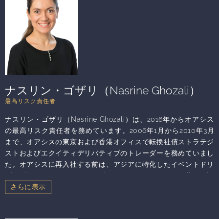
ーナショナル・ロー・ジャーナルの注釈編集者を務めました。 ニ
ューヨーク州弁護士会会員、香港律師會準会員、香港証券先物取
引委員会（HKSFC）諮問委員会およびHKSFC一般株主グループ
のメンバーを兼任、さらに、香港金融アカデミー会員、オルタナ
ティブ投資運用協会（AIMA）の理事およびグローバル・カウンシ
ル会員（これまでにAIMA香港の執行委員会会長および規制委員会
共同議長を歴任）、香港金融発展局（HKFSDC）の人的資本委員
会委員、オルタナティブ投資基準委員会（SBAI）のアジア太平洋
ナスリン・ゴザリ（Nasrine Ghozali）
地域における文化多様性委員会委員、カレン・リョン基金のため
最高リスク責任者
のソーン香港投資カンファレンス企画委員会共同委員長、香港証
ナスリン・ゴザリ（Nasrine Ghozali）は、2016年からオアシス
券投資学会（HKSI）の元教育委員会委員、香港企業内弁護士協会
の最高リスク責任者を務めています。2006年1月から2010年3月
（ACC）元理事会員、ACCの財務サービス委員会元共同議長でも
まで、オアシスの東京および香港オフィスで転換社債ストラテジ
あります。同氏は、2017年にLegal 500の初回「GC Powerlist:
ストおよびエクイティデリバティブのトレーダーを務めていまし
中国・香港」の一人に選ばれました。また、オアシス法務チーム
た。オアシスに再入社する前は、アジアに特化したイベントドリ
は2019年に「GCパワーリスト:Hong Kong Teams（GCパワーリ
ブン型ヘッジファンドであるSilver Treeを2010年6月に共同で設
スト：香港チーム）」に選ばれています。同氏は2021年の
立し、2016年1月まで主幹ポートフォリオ・マネージャーおよび
「Lexology Asia-Pacific Global Counsel Award for
担当オフィサーを務めていました。オアシスへの入社前は、2001
Regulatory（Lexologyアジア太平洋グローバル・カウンセル・
年 8 月～2005 年 12 月にかけて、パリにあるGroup Banques
アワード・フォー・レギュラトリー）」（金融サービス部門）の